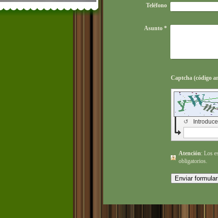
Teléfono
Asunto
*
↺
Introduce
Atención
: Los
obligatorios.