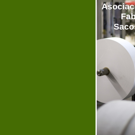
Asociac
Fabri
Sacos 