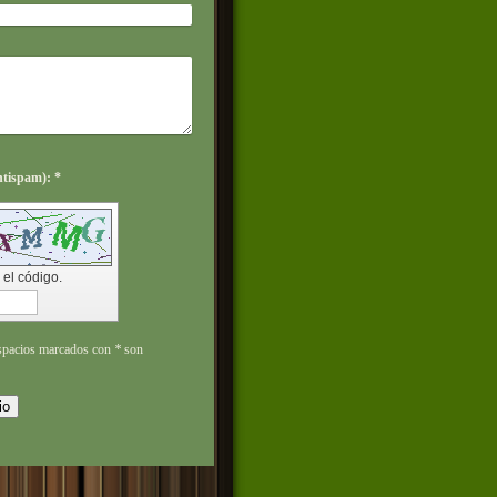
Captcha (código antispam): *
 el código.
 espacios marcados con
*
son