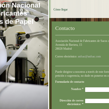
ión Nacional
Cómo llegar
cantes
de Papel
Contacto
Asociación Nacional de Fabricantes de Sacos 
Avenida de Baviera, 15
28028 Madrid
Correo electrónico:
anfsac@anfsac.com
Puede dirigirse a nosotros a través de este form
petición o sugerencia, no dude en ponerse en c
Formulario de contacto
Nombre
*
Dirección de correo
electrónico:
*