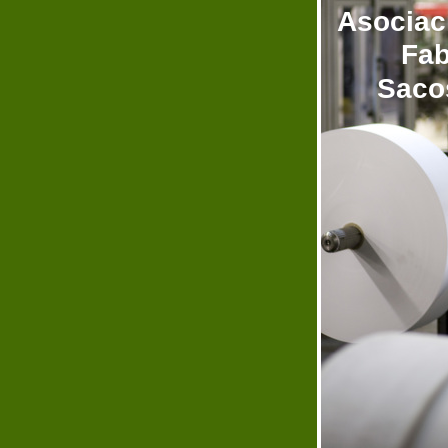
Asociac
Fabri
Sacos 