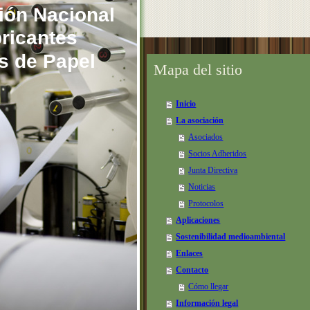
ión Nacional
cantes
de Papel
Mapa del sitio
Inicio
La asociación
Asociados
Socios Adheridos
Junta Directiva
Noticias
Protocolos
Aplicaciones
Sostenibilidad medioambiental
Enlaces
Contacto
Cómo llegar
Información legal